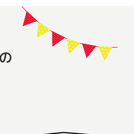
の
。
！