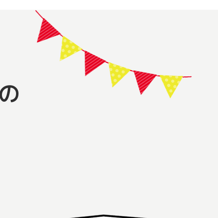
の
。
！